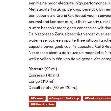
een kleine maar elegante ‘high performance’ k
Met slechts 1 druk op de knop bereidt u binn
een superieure Grand Cru.Ideaal voor in bijvo
beursstand kantoor of bij u thuis waarin u niet
ruimte beschikt maar geen concessies wilt doen
De Nespresso Zenius beschikt verder over een 
waterreservoir, een aparte thee uitloop functi
capsule opvangbak voor 15 capsules. Café Roy
Nespresso biedt u de keuze uit maar liefst 14 k
welke vallen in één van de volgende vier categ
Ristretto (25 ml)
Espresso (40 ml)
Lungo (110 ml)
Decaffeinato (40 en 110 ml)
#Zenius
#Compact Ontwerp
#Eénknopsbedie
#14 Variëteiten