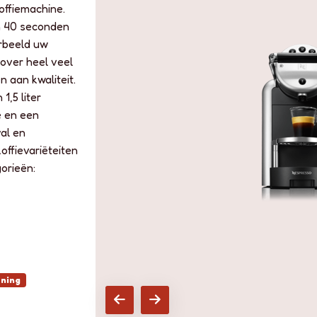
offiemachine.
en 40 seconden
orbeeld uw
 over heel veel
 aan kwaliteit.
1,5 liter
e en een
al en
offievariëteiten
orieën:
ning