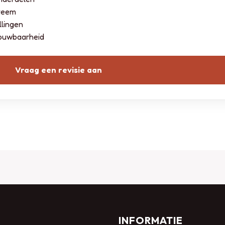
steem
llingen
rouwbaarheid
Vraag een revisie aan
INFORMATIE