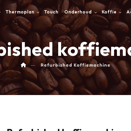
Thermoplan
Touch
Onderhoud
Koffie
A
bished koffiem
Refurbished Koffiemachine