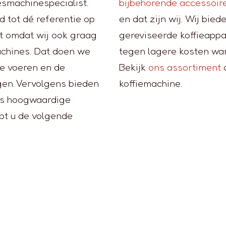
esmachinespecialist.
bijbehorende accessoir
d tot dé referentie op
en dat zijn wij. Wij bie
st omdat wij ook graag
gereviseerde koffieappa
achines. Dat doen we
tegen lagere kosten wa
te voeren en de
Bekijk
ons assortiment
o
gen. Vervolgens bieden
koffiemachine.
als hoogwaardige
opt u de volgende