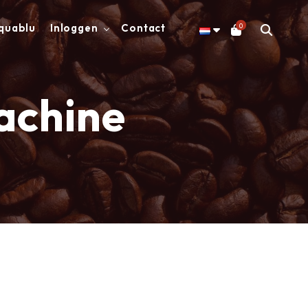
0
quablu
Inloggen
Contact
achine