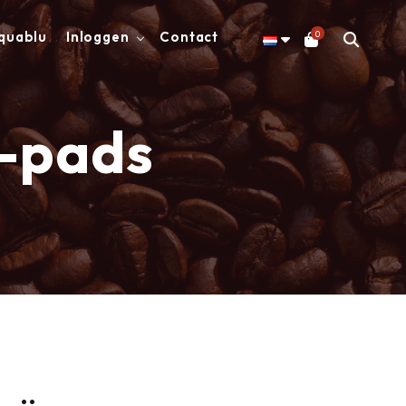
0
quablu
Inloggen
Contact
o-pads