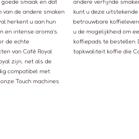
n goede smaak en dat
andere verfijnde smake
een van de andere smaken
kunt u deze uitstekende
yal herkent u aan hun
betrouwbare koffielever
en en intense aroma’s.
u de mogelijkheid om ee
or de echte
koffiepads te bestellen.
ucten van Café Royal
topkwaliteit koffie die C
yal zijn, net als de
dig compatibel met
 onze Touch machines.