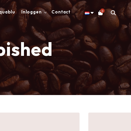
0
quablu
Inloggen
Contact
bished