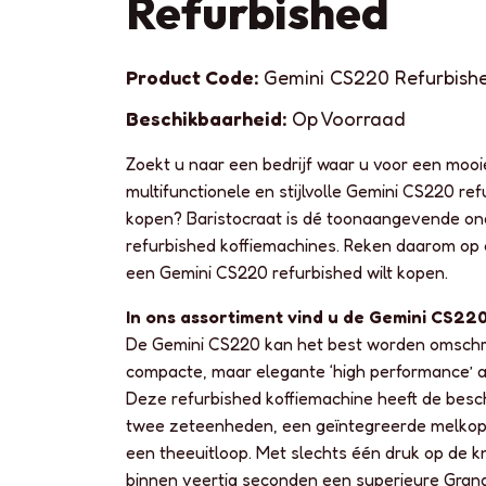
Refurbished
Product Code:
Gemini CS220 Refurbish
Beschikbaarheid:
Op Voorraad
Zoekt u naar een bedrijf waar u voor een mooie
multifunctionele en stijlvolle Gemini CS220 re
kopen? Baristocraat is dé toonaangevende o
refurbished koffiemachines. Reken daarom op
een Gemini CS220 refurbished wilt kopen.
In ons assortiment vind u de Gemini CS22
De Gemini CS220 kan het best worden omschr
compacte, maar elegante ‘high performance’ a
Deze refurbished koffiemachine heeft de besc
twee zeteenheden, een geïntegreerde melko
een theeuitloop. Met slechts één druk op de k
binnen veertig seconden een superieure Gran