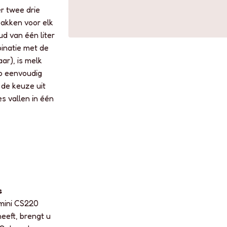
r twee drie
bakken voor elk
d van één liter
binatie met de
ar), is melk
o eenvoudig
 de keuze uit
es vallen in één
s
emini CS220
heeft, brengt u