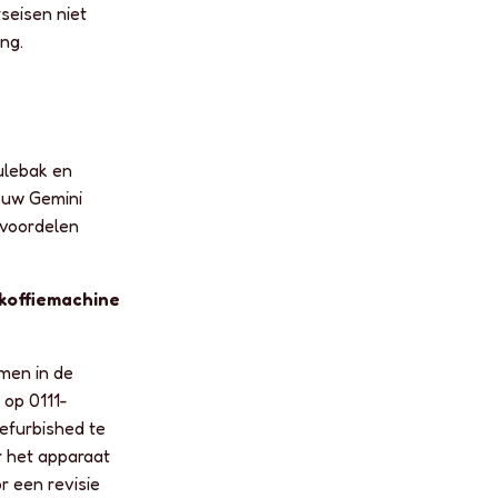
tseisen niet
ng.
ulebak en
 uw Gemini
 voordelen
 koffiemachine
men in de
 op 0111-
efurbished te
er het apparaat
r een revisie