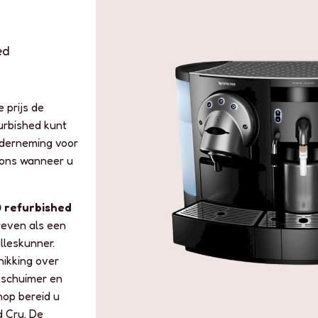
ed
 prijs de
furbished kunt
nderneming voor
 ons wanneer u
0 refurbished
even als een
lleskunner.
hikking over
pschuimer en
nop bereid u
d Cru. De