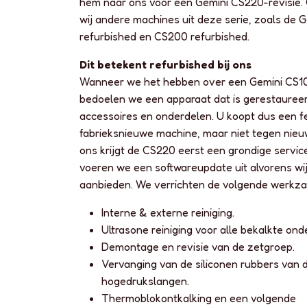
hem naar ons voor een Gemini CS220-revisie.
wij andere machines uit deze serie, zoals de 
refurbished en CS200 refurbished.
Dit betekent refurbished bij ons
Wanneer we het hebben over een Gemini CS10
bedoelen we een apparaat dat is gerestauree
accessoires en onderdelen. U koopt dus een fei
fabrieksnieuwe machine, maar niet tegen nieuw
ons krijgt de CS220 eerst een grondige servic
voeren we een softwareupdate uit alvorens wi
aanbieden. We verrichten de volgende werkz
Interne & externe reiniging.
Ultrasone reiniging voor alle bekalkte ond
Demontage en revisie van de zetgroep.
Vervanging van de siliconen rubbers van 
hogedrukslangen.
Thermoblokontkalking en een volgende