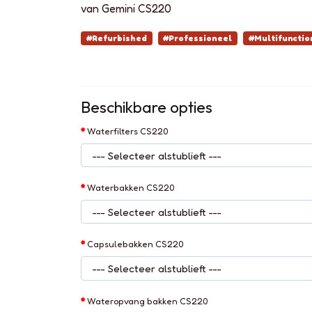
van Gemini CS220
#Refurbished
#Professioneel
#Multifunctio
Beschikbare opties
Waterfilters CS220
Waterbakken CS220
Capsulebakken CS220
Wateropvang bakken CS220