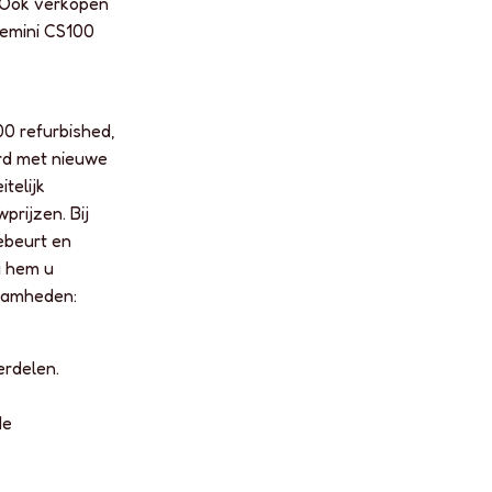
 Ook verkopen
Gemini CS100
0 refurbished,
rd met nieuwe
telijk
prijzen. Bij
ebeurt en
j hem u
aamheden:
erdelen.
de