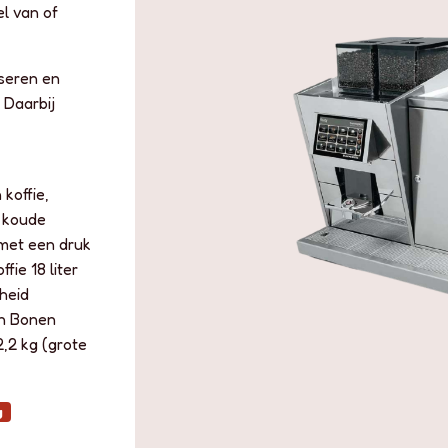
l van of
iseren en
 Daarbij
koffie,
n koude
 met een druk
fie 18 liter
heid
en Bonen
2,2 kg (grote
g