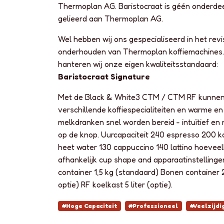
Thermoplan AG. Baristocraat is géén onderdee
gelieerd aan Thermoplan AG.
Wel hebben wij ons gespecialiseerd in het rev
onderhouden van Thermoplan koffiemachines.
hanteren wij onze eigen kwaliteitsstandaard:
Baristocraat Signature
Met de Black & White3 CTM / CTM RF kunnen 
verschillende koffiespecialiteiten en warme e
melkdranken snel worden bereid - intuïtief en
op de knop. Uurcapaciteit 240 espresso 200 kof
heet water 130 cappuccino 140 lattino hoeveel
afhankelijk cup shape and apparaatinstelling
container 1,5 kg (standaard) Bonen container 
optie) RF koelkast 5 liter (optie).
#Hoge Capaciteit
#Professioneel
#Veelzijdi