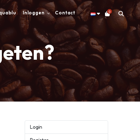
0
quablu
Inloggen
Contact
geten?
Login